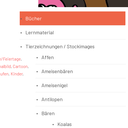
Bücher
Lernmaterial
Tierzeichnungen / Stockimages
Affen
e/Feiertage
,
albild
,
Cartoon
,
Ameisenbären
aufen
,
Kinder
,
Ameisenigel
Antilopen
Bären
Koalas