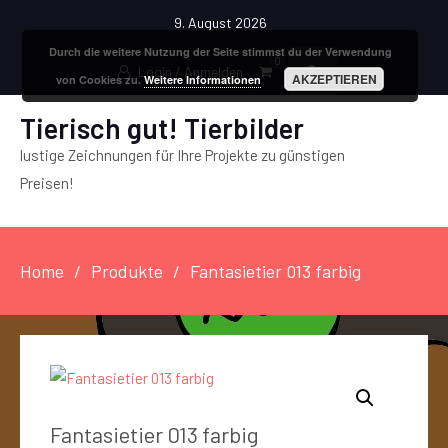
9. August 2026
Durch die weitere Nutzung der Seite stimmst du der Verwendung
0
Login / Anmelden
AKZEPTIEREN
von Cookies zu.
Weitere Informationen
Tierisch gut! Tierbilder
lustige Zeichnungen für Ihre Projekte zu günstigen
Preisen!
Home
Produkte
Fantasietier 013 farbig
Fantasietier 013 farbig