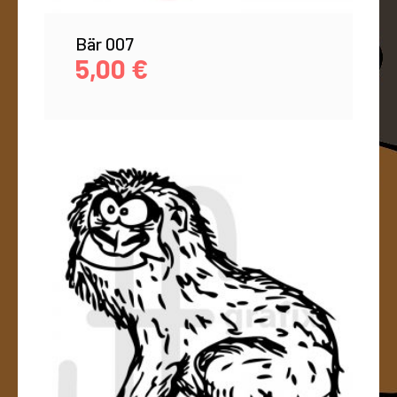
Bär 007
5,00
€