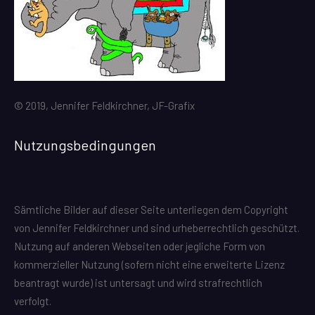
© 2019, Jennifer Feldkirchner, JF-Grafix
Nutzungsbedingungen
Sämtliche Bilder auf dieser Seite unterliegen dem Copyright
von Jennifer Feldkirchner und sind urheberrechtlich geschützt.
Nutzung auf anderen Webseiten oder jegliche Form von
kommerzieller Nutzung (sofern nicht eine erweiterte Lizenz
beantragt wurde) ist untersagt und wird strafrechtlich
verfolgt.