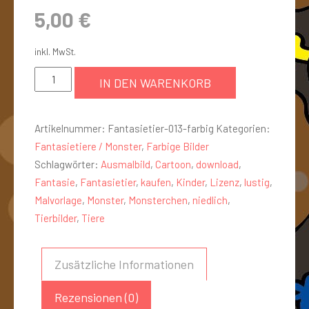
5,00
€
inkl. MwSt.
IN DEN WARENKORB
Artikelnummer:
Fantasietier-013-farbig
Kategorien:
Fantasietiere / Monster
,
Farbige Bilder
Schlagwörter:
Ausmalbild
,
Cartoon
,
download
,
Fantasie
,
Fantasietier
,
kaufen
,
Kinder
,
Lizenz
,
lustig
,
Malvorlage
,
Monster
,
Monsterchen
,
niedlich
,
Tierbilder
,
Tiere
Zusätzliche Informationen
Rezensionen (0)