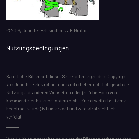
© 2019, Jennifer Feldkirchner, JF-Grafix
Nutzungsbedingungen
Sämtliche Bilder auf dieser Seite unterliegen dem Copyright
von Jennifer Feldkirchner und sind urheberrechtlich geschützt.
Nutzung auf anderen Webseiten oder jegliche Form von
kommerzieller Nutzung (sofern nicht eine erweiterte Lizenz
beantragt wurde) ist untersagt und wird strafrechtlich
verfolgt.