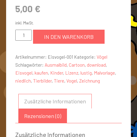
5,00
€
inkl. MwSt.
IN DEN WARENKORB
Artikelnummer:
Eisvogel-001
Kategorie:
Vögel
Schlagwörter:
Ausmalbild
,
Cartoon
,
download
,
Eisvogel
,
kaufen
,
Kinder
,
Lizenz
,
lustig
,
Malvorlage
,
niedlich
,
Tierbilder
,
Tiere
,
Vogel
,
Zeichnung
Zusätzliche Informationen
Rezensionen (0)
Zusätzliche Informationen