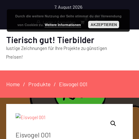
7. August 2026
Durch die weitere Nutzung der Seite stimmst du der Verwendung
0
Login / Anmelden
AKZEPTIEREN
von Cookies zu.
Weitere Informationen
Tierisch gut! Tierbilder
lustige Zeichnungen für Ihre Projekte zu günstigen
Preisen!
Home
Produkte
Eisvogel 001
Eisvogel 001