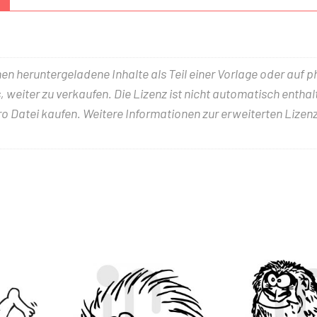
nen heruntergeladene Inhalte als Teil einer Vorlage oder auf 
 weiter zu verkaufen. Die Lizenz ist nicht automatisch entha
ro Datei kaufen. Weitere Informationen zur erweiterten Lizenz