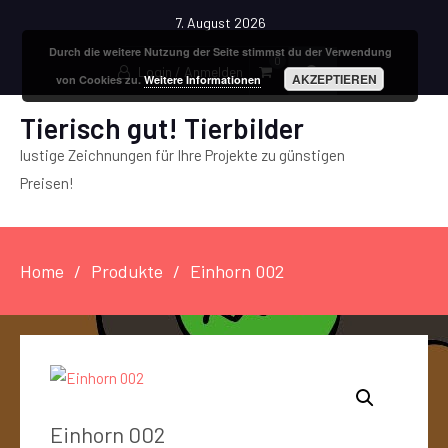
7. August 2026
Durch die weitere Nutzung der Seite stimmst du der Verwendung
0
Login / Anmelden
AKZEPTIEREN
von Cookies zu.
Weitere Informationen
Tierisch gut! Tierbilder
lustige Zeichnungen für Ihre Projekte zu günstigen
Preisen!
Home
Produkte
Einhorn 002
Einhorn 002