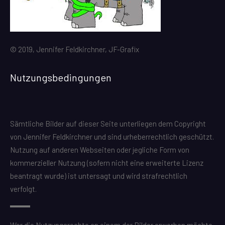
© 2019, Jennifer Feldkirchner, JF-Grafix
Nutzungsbedingungen
Sämtliche Bilder auf dieser Seite unterliegen dem Copyright
von Jennifer Feldkirchner und sind urheberrechtlich geschützt.
Nutzung auf anderen Webseiten oder jegliche Form von
kommerzieller Nutzung (sofern nicht eine erweiterte Lizenz
beantragt wurde) ist untersagt und wird strafrechtlich
verfolgt.