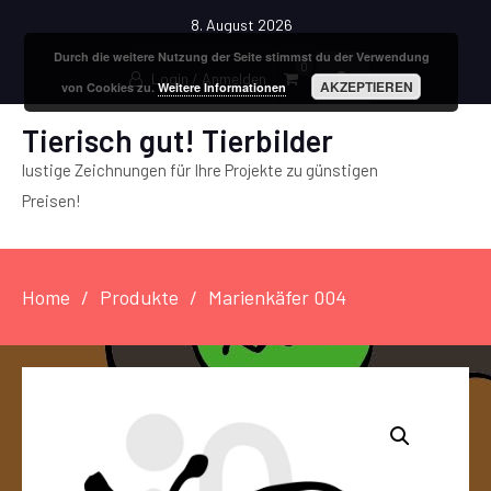
8. August 2026
Durch die weitere Nutzung der Seite stimmst du der Verwendung
0
Login / Anmelden
AKZEPTIEREN
von Cookies zu.
Weitere Informationen
Tierisch gut! Tierbilder
lustige Zeichnungen für Ihre Projekte zu günstigen
Preisen!
Home
Produkte
Marienkäfer 004