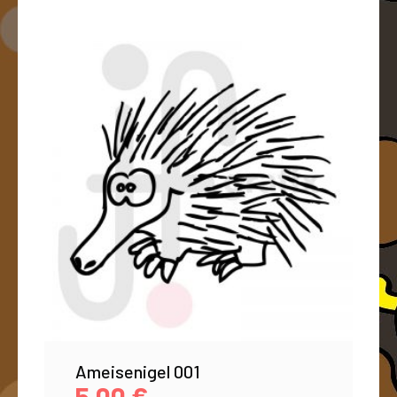
Ameisenigel 001
5,00
€