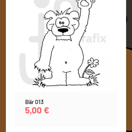
Bär 013
5,00
€