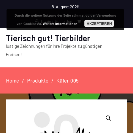
8. August 2026
Durch die weitere Nutzung der Seite stimmst du der Verwendung
0
Login / Anmelden
AKZEPTIEREN
von Cookies zu.
Weitere Informationen
Tierisch gut! Tierbilder
lustige Zeichnungen für Ihre Projekte zu günstigen
Preisen!
Home
Produkte
Käfer 005