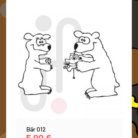
Bär 012
5,00
€