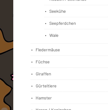
Seekühe
Seepferdchen
Wale
Fledermäuse
Füchse
Giraffen
Gürteltiere
Hamster
Hasen / Kaninchen