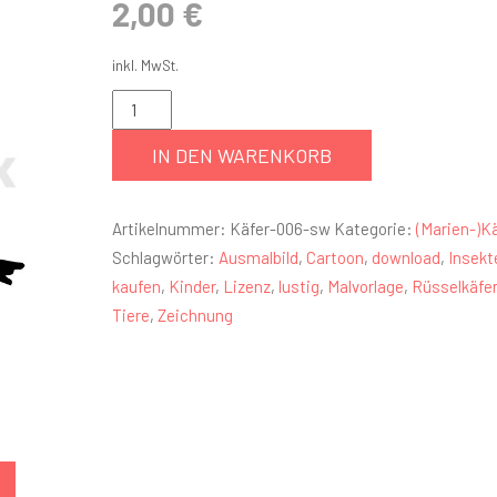
2,00
€
inkl. MwSt.
IN DEN WARENKORB
Artikelnummer:
Käfer-006-sw
Kategorie:
(Marien-)K
Schlagwörter:
Ausmalbild
,
Cartoon
,
download
,
Insekt
kaufen
,
Kinder
,
Lizenz
,
lustig
,
Malvorlage
,
Rüsselkäfer
Tiere
,
Zeichnung