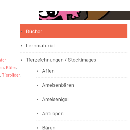
Bücher
Lernmaterial
Tierzeichnungen / Stockimages
äfer
en
,
Käfer
,
Affen
,
Tierbilder
,
Ameisenbären
Ameisenigel
Antilopen
Bären