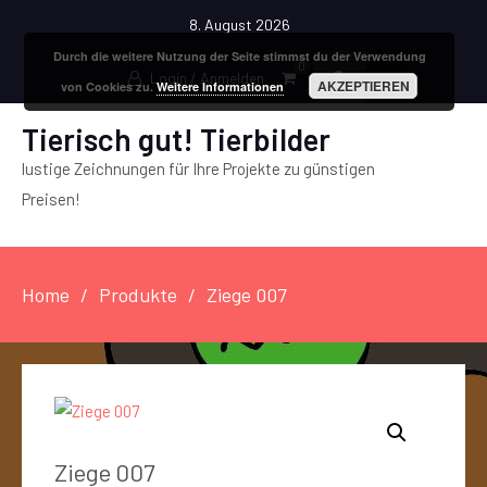
8. August 2026
Durch die weitere Nutzung der Seite stimmst du der Verwendung
0
Login / Anmelden
AKZEPTIEREN
von Cookies zu.
Weitere Informationen
Tierisch gut! Tierbilder
lustige Zeichnungen für Ihre Projekte zu günstigen
Preisen!
Home
Produkte
Ziege 007
Ziege 007