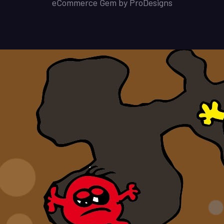
eCommerce Gem by
ProDesigns