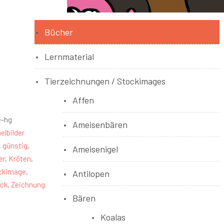
Bücher
Lernmaterial
Tierzeichnungen / Stockimages
Affen
e-hg
Ameisenbären
lbilder
,
günstig
,
Ameisenigel
er
,
Kröten
,
ckimage
,
Antilopen
ick
,
Zeichnung
Bären
Koalas