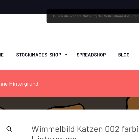
Durch die weitere Nutzung der Seite stimmst du de
ME
STOCKIMAGES-SHOP
SPREADSHOP
BLOG
hne Hintergrund
Wimmelbild Katzen 002 farb
Hintergrund