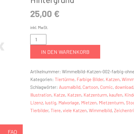
25,00
€
inkl. MwSt.
IN DEN WARENKORB
Artikelnummer:
Wimmelbild-Katzen-002-farbig-ohn
Kategorien:
Tiertürme
,
Farbige Bilder
,
Katzen
,
Wimme
Schlagwörter:
Ausmalbild
,
Cartoon
,
Comic
,
download
Illustration
,
Katze
,
Katzen
,
Katzenturm
,
kaufen
,
Kind
Lizenz
,
lustig
,
Malvorlage
,
Mietzen
,
Mietzenturm
,
Sto
Tierbilder
,
Tiere
,
viele Katzen
,
Wimmelbild
,
Zeichentr
FAQ