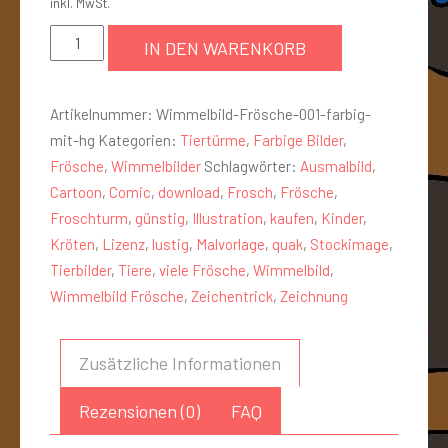
inkl. MwSt.
IN DEN WARENKORB
Artikelnummer:
Wimmelbild-Frösche-001-farbig-
mit-hg
Kategorien:
Tiertürme
,
Farbige Bilder
,
Frösche
,
Wimmelbilder
Schlagwörter:
Ausmalbild
,
Cartoon
,
Comic
,
download
,
Frosch
,
Frösche
,
Froschturm
,
günstig
,
Illustration
,
kaufen
,
Kinder
,
Kröten
,
Lizenz
,
lustig
,
Malvorlage
,
quak
,
Stockimage
,
Tierbilder
,
Tiere
,
viele Frösche
,
Wimmelbild
,
Wimmelbild Frösche
,
Zeichentrick
,
Zeichnung
Zusätzliche Informationen
Rezensionen (0)
FAQ