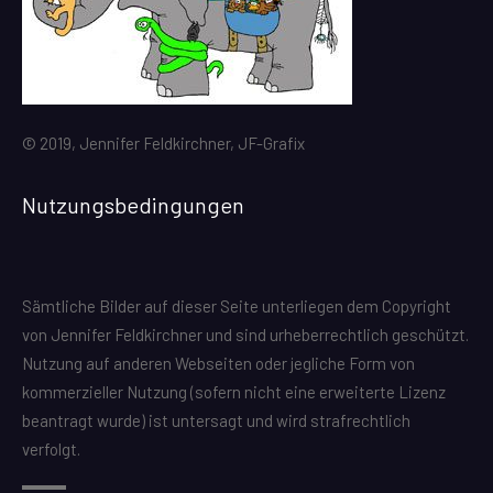
© 2019, Jennifer Feldkirchner, JF-Grafix
Nutzungsbedingungen
Sämtliche Bilder auf dieser Seite unterliegen dem Copyright
von Jennifer Feldkirchner und sind urheberrechtlich geschützt.
Nutzung auf anderen Webseiten oder jegliche Form von
kommerzieller Nutzung (sofern nicht eine erweiterte Lizenz
beantragt wurde) ist untersagt und wird strafrechtlich
verfolgt.