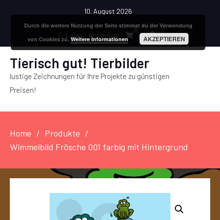
10. August 2026
Durch die weitere Nutzung der Seite stimmst du der Verwendung
0
Login / Anmelden
AKZEPTIEREN
von Cookies zu.
Weitere Informationen
Tierisch gut! Tierbilder
lustige Zeichnungen für Ihre Projekte zu günstigen
Preisen!
Home
Produkte
Wimmelbild Frösche 001 farbig mit Hintergrund