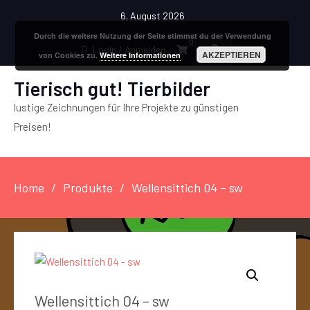
6. August 2026
Durch die weitere Nutzung der Seite stimmst du der Verwendung
0
Login / Anmelden
AKZEPTIEREN
von Cookies zu.
Weitere Informationen
Tierisch gut! Tierbilder
lustige Zeichnungen für Ihre Projekte zu günstigen
Preisen!
Home
Produkte
Wellensittich 04 – sw
Wellensittich 04 – sw