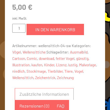
5,00
€
inkl. MwSt.
IN DEN WARENKORB
Artikelnummer:
wellensittich-04-sw
Kategorien:
Vögel
,
Wellensittiche
Schlagwörter:
Ausmalbild
,
Cartoon
,
Comic
,
download
,
fetter Vogel
,
günstig
,
Illustration
,
kaufen
,
Kinder
,
Lizenz
,
lustig
,
Malvorlage
,
niedlich
,
Stockimage
,
Tierbilder
,
Tiere
,
Vogel
,
Wellensittich
,
Zeichentrick
,
Zeichnung
Zusätzliche Informationen
Rezensionen (0)
FAQ