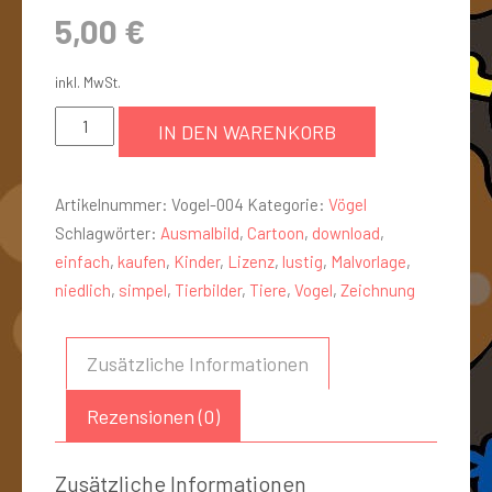
5,00
€
inkl. MwSt.
IN DEN WARENKORB
Artikelnummer:
Vogel-004
Kategorie:
Vögel
Schlagwörter:
Ausmalbild
,
Cartoon
,
download
,
einfach
,
kaufen
,
Kinder
,
Lizenz
,
lustig
,
Malvorlage
,
niedlich
,
simpel
,
Tierbilder
,
Tiere
,
Vogel
,
Zeichnung
Zusätzliche Informationen
Rezensionen (0)
Zusätzliche Informationen