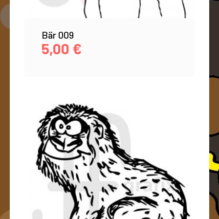
Bär 009
5,00
€