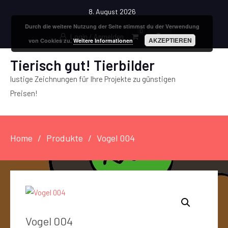
8. August 2026
Durch die weitere Nutzung der Seite stimmst du der Verwendung
0
Login / Anmelden
AKZEPTIEREN
von Cookies zu.
Weitere Informationen
Tierisch gut! Tierbilder
lustige Zeichnungen für Ihre Projekte zu günstigen
Preisen!
Home
Produkte
Vogel 004
Vogel 004