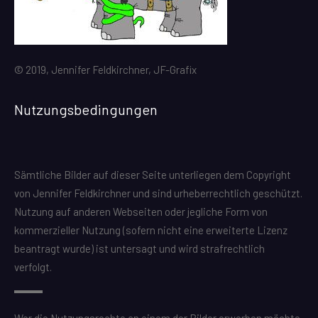
© 2019, Jennifer Feldkirchner, JF-Grafix
Nutzungsbedingungen
Sämtliche Bilder auf dieser Seite unterliegen dem Copyright
von Jennifer Feldkirchner und sind urheberrechtlich geschützt.
Nutzung auf anderen Webseiten oder jegliche Form von
kommerzieller Nutzung (sofern nicht eine erweiterte Lizenz
beantragt wurde) ist untersagt und wird strafrechtlich
verfolgt.