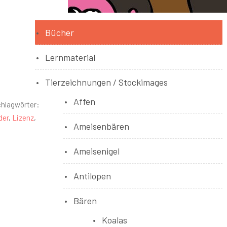
Bücher
Lernmaterial
Tierzeichnungen / Stockimages
Affen
hlagwörter:
der
,
Lizenz
,
Ameisenbären
Ameisenigel
Antilopen
Bären
Koalas