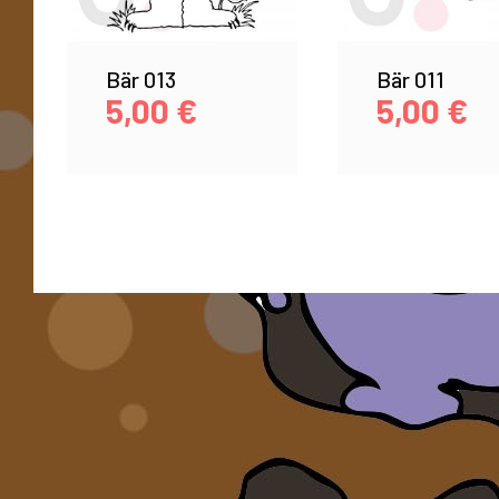
Bär 013
Bär 011
5,00
€
5,00
€