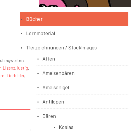
Bücher
Lernmaterial
Tierzeichnungen / Stockimages
Affen
chlagwörter:
r
,
Lizenz
,
lustig
,
Ameisenbären
ere
,
Tierbilder
,
Ameisenigel
Antilopen
Bären
Koalas