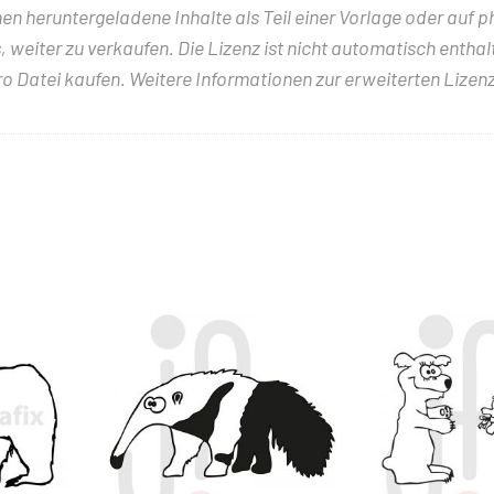
nen heruntergeladene Inhalte als Teil einer Vorlage oder auf 
 weiter zu verkaufen. Die Lizenz ist nicht automatisch entha
ro Datei kaufen. Weitere Informationen zur erweiterten Lizenz