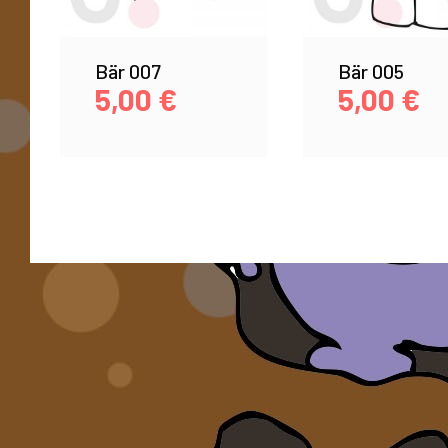
Bär 007
Bär 005
5,00
€
5,00
€