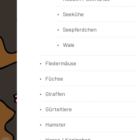
Seekühe
Seepferdchen
Wale
Fledermäuse
Füchse
Giraffen
Gürteltiere
Hamster
Hasen / Kaninchen