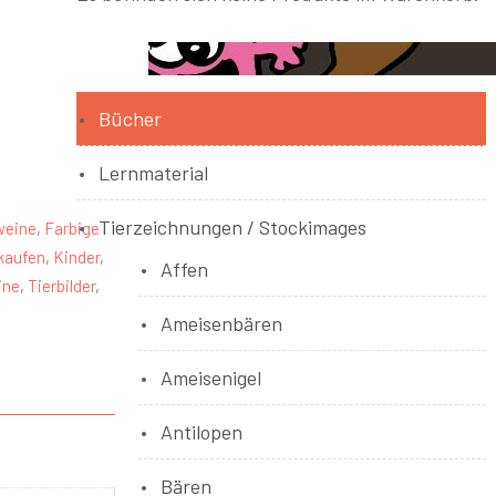
Bücher
Lernmaterial
Tierzeichnungen / Stockimages
weine
,
Farbige
kaufen
,
Kinder
,
Affen
ine
,
Tierbilder
,
Ameisenbären
Ameisenigel
Antilopen
Bären