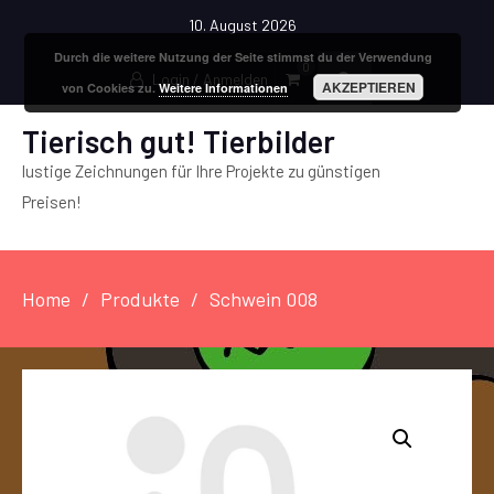
10. August 2026
Durch die weitere Nutzung der Seite stimmst du der Verwendung
0
Login / Anmelden
AKZEPTIEREN
von Cookies zu.
Weitere Informationen
Tierisch gut! Tierbilder
lustige Zeichnungen für Ihre Projekte zu günstigen
Preisen!
Home
Produkte
Schwein 008