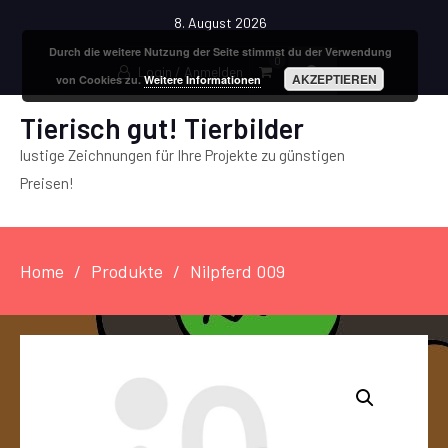
8. August 2026
Durch die weitere Nutzung der Seite stimmst du der Verwendung
0
Login / Anmelden
AKZEPTIEREN
von Cookies zu.
Weitere Informationen
Tierisch gut! Tierbilder
lustige Zeichnungen für Ihre Projekte zu günstigen
Preisen!
Home
Produkte
Nilpferd 009