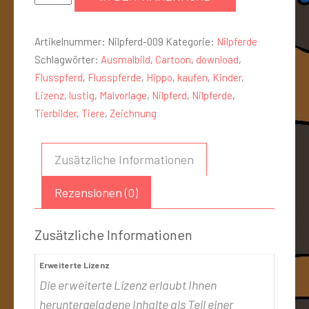
Artikelnummer:
Nilpferd-009
Kategorie:
Nilpferde
Schlagwörter:
Ausmalbild
,
Cartoon
,
download
,
Flusspferd
,
Flusspferde
,
Hippo
,
kaufen
,
Kinder
,
Lizenz
,
lustig
,
Malvorlage
,
Nilpferd
,
Nilpferde
,
Tierbilder
,
Tiere
,
Zeichnung
Zusätzliche Informationen
Rezensionen (0)
Zusätzliche Informationen
Erweiterte Lizenz
Die erweiterte Lizenz erlaubt Ihnen
heruntergeladene Inhalte als Teil einer