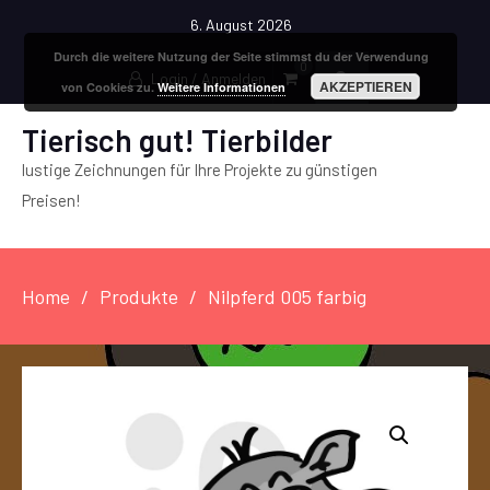
6. August 2026
Durch die weitere Nutzung der Seite stimmst du der Verwendung
0
Login / Anmelden
AKZEPTIEREN
von Cookies zu.
Weitere Informationen
Tierisch gut! Tierbilder
lustige Zeichnungen für Ihre Projekte zu günstigen
Preisen!
Home
Produkte
Nilpferd 005 farbig