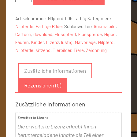
Artikelnummer:
Nilpferd-005-farbig
Kategorien:
Nilpferde
,
Farbige Bilder
Schlagwörter:
Ausmalbild
,
Cartoon
,
download
,
Flusspferd
,
Flusspferde
,
Hippo
,
kaufen
,
Kinder
,
Lizenz
,
lustig
,
Malvorlage
,
Nilpferd
,
Nilpferde
,
sitzend
,
Tierbilder
,
Tiere
,
Zeichnung
Zusätzliche Informationen
Rezensionen (0)
Zusätzliche Informationen
Erweiterte Lizenz
Die erweiterte Lizenz erlaubt Ihnen
heruntergeladene Inhalte als Teil einer