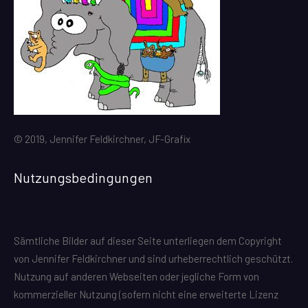
© 2019, Jennifer Feldkirchner, JF-Grafix
Nutzungsbedingungen
Sämtliche Bilder auf dieser Seite unterliegen dem Copyright
von Jennifer Feldkirchner und sind urheberrechtlich geschützt.
Nutzung auf anderen Webseiten oder jegliche Form von
kommerzieller Nutzung (sofern nicht eine erweiterte Lizenz