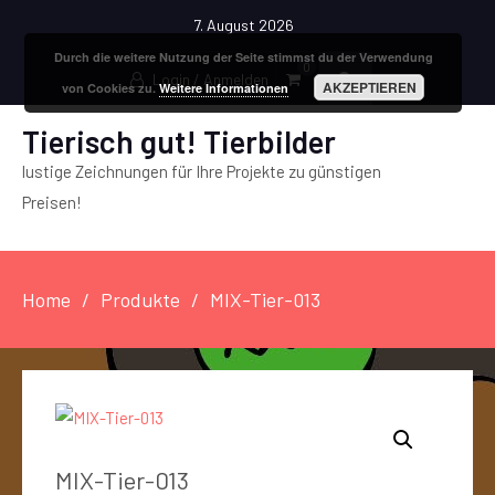
7. August 2026
Durch die weitere Nutzung der Seite stimmst du der Verwendung
0
Login / Anmelden
AKZEPTIEREN
von Cookies zu.
Weitere Informationen
Tierisch gut! Tierbilder
lustige Zeichnungen für Ihre Projekte zu günstigen
Preisen!
Home
Produkte
MIX-Tier-013
MIX-Tier-013