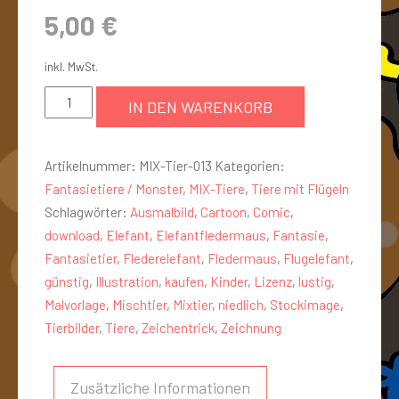
5,00
€
inkl. MwSt.
IN DEN WARENKORB
Artikelnummer:
MIX-Tier-013
Kategorien:
Fantasietiere / Monster
,
MIX-Tiere
,
Tiere mit Flügeln
Schlagwörter:
Ausmalbild
,
Cartoon
,
Comic
,
download
,
Elefant
,
Elefantfledermaus
,
Fantasie
,
Fantasietier
,
Flederelefant
,
Fledermaus
,
Flugelefant
,
günstig
,
Illustration
,
kaufen
,
Kinder
,
Lizenz
,
lustig
,
Malvorlage
,
Mischtier
,
Mixtier
,
niedlich
,
Stockimage
,
Tierbilder
,
Tiere
,
Zeichentrick
,
Zeichnung
Zusätzliche Informationen