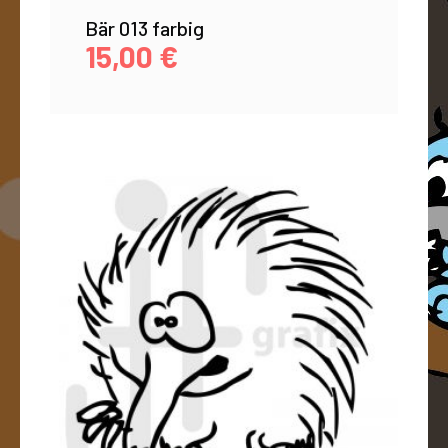
Bär 013 farbig
15,00
€