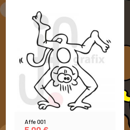
Affe 001
5,00
€