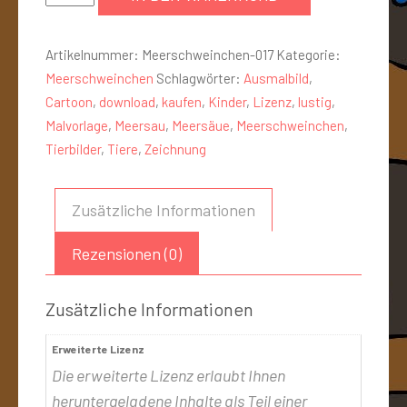
Artikelnummer:
Meerschweinchen-017
Kategorie:
Meerschweinchen
Schlagwörter:
Ausmalbild
,
Cartoon
,
download
,
kaufen
,
Kinder
,
Lizenz
,
lustig
,
Malvorlage
,
Meersau
,
Meersäue
,
Meerschweinchen
,
Tierbilder
,
Tiere
,
Zeichnung
Zusätzliche Informationen
Rezensionen (0)
Zusätzliche Informationen
Erweiterte Lizenz
Die erweiterte Lizenz erlaubt Ihnen
heruntergeladene Inhalte als Teil einer