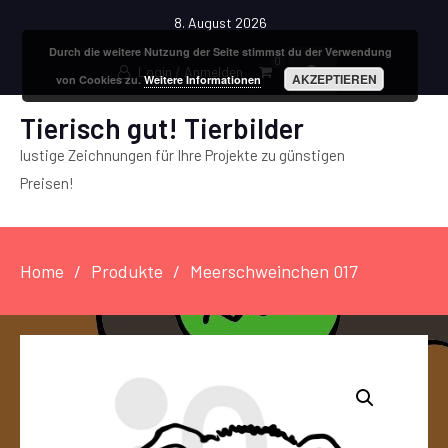
8. August 2026
Durch die weitere Nutzung der Seite stimmst du der Verwendung
0
Login / Anmelden
AKZEPTIEREN
von Cookies zu.
Weitere Informationen
Tierisch gut! Tierbilder
lustige Zeichnungen für Ihre Projekte zu günstigen
Preisen!
Home
Produkte
Meerschweinchen 017