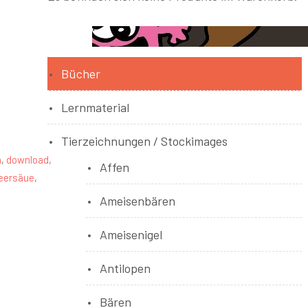
Bücher
Lernmaterial
Tierzeichnungen / Stockimages
n
,
download
,
Affen
eersäue
,
Ameisenbären
Ameisenigel
Antilopen
Bären