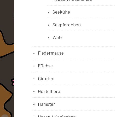
Seekühe
Seepferdchen
Wale
Fledermäuse
Füchse
Giraffen
Gürteltiere
Hamster
Hasen / Kaninchen