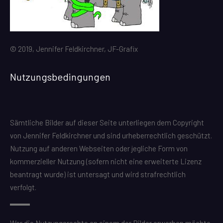
© 2019, Jennifer Feldkirchner, JF-Grafix
Nutzungsbedingungen
Sämtliche Bilder auf dieser Seite unterliegen dem Copyright
von Jennifer Feldkirchner und sind urheberrechtlich geschützt.
Nutzung auf anderen Webseiten oder jegliche Form von
kommerzieller Nutzung (sofern nicht eine erweiterte Lizenz
beantragt wurde) ist untersagt und wird strafrechtlich
verfolgt.