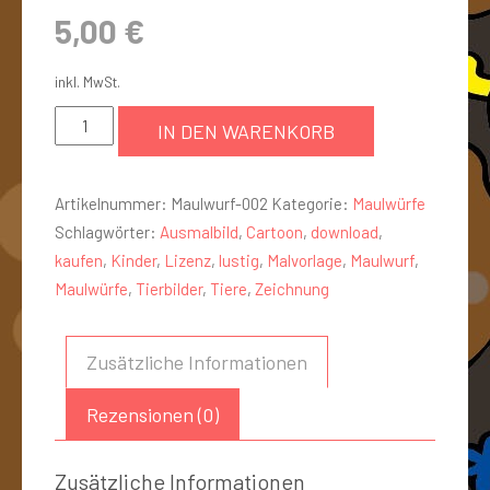
5,00
€
inkl. MwSt.
IN DEN WARENKORB
Artikelnummer:
Maulwurf-002
Kategorie:
Maulwürfe
Schlagwörter:
Ausmalbild
,
Cartoon
,
download
,
kaufen
,
Kinder
,
Lizenz
,
lustig
,
Malvorlage
,
Maulwurf
,
Maulwürfe
,
Tierbilder
,
Tiere
,
Zeichnung
Zusätzliche Informationen
Rezensionen (0)
Zusätzliche Informationen