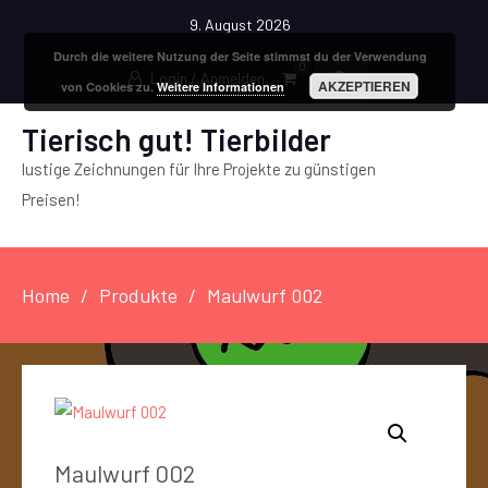
9. August 2026
Durch die weitere Nutzung der Seite stimmst du der Verwendung
0
Login / Anmelden
AKZEPTIEREN
von Cookies zu.
Weitere Informationen
Tierisch gut! Tierbilder
lustige Zeichnungen für Ihre Projekte zu günstigen
Preisen!
Home
Produkte
Maulwurf 002
Maulwurf 002