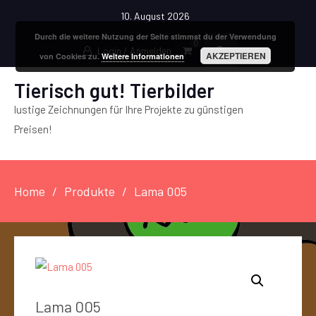
10. August 2026
Durch die weitere Nutzung der Seite stimmst du der Verwendung
0
Login / Anmelden
AKZEPTIEREN
von Cookies zu.
Weitere Informationen
Tierisch gut! Tierbilder
lustige Zeichnungen für Ihre Projekte zu günstigen
Preisen!
Home
Produkte
Lama 005
Lama 005