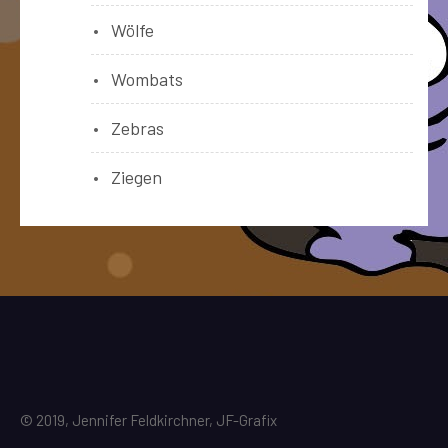
Wölfe
Wombats
Zebras
Ziegen
© 2019, Jennifer Feldkirchner, JF-Grafix