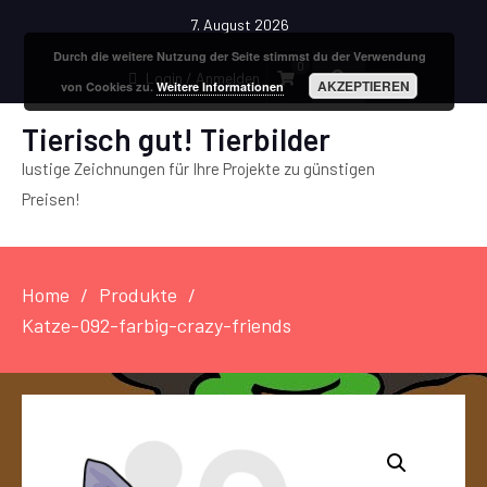
7. August 2026
Durch die weitere Nutzung der Seite stimmst du der Verwendung
0
Login / Anmelden
AKZEPTIEREN
von Cookies zu.
Weitere Informationen
Tierisch gut! Tierbilder
lustige Zeichnungen für Ihre Projekte zu günstigen
Preisen!
Home
Produkte
Katze-092-farbig-crazy-friends