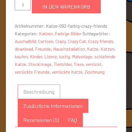
IN DEN WARENKORB
Artikelnummer:
Katze-092-farbig-crazy-friends
Kategorien:
Katzen
,
Farbige Bilder
Schlagwörter:
Ausmalbild
,
Cartoon
,
Crazy
,
Crazy Cat
,
Crazy friends
,
download
,
Freunde
,
Hausinstallation
,
Katze
,
Katzen
,
kaufen
,
Kinder
,
Lizenz
,
lustig
,
Malvorlage
,
schlafende
Katze
,
Stockimage
,
Tierbilder
,
Tiere
,
verrückt
,
verrückte Freunde
,
verrückte Katze
,
Zeichnung
Beschreibung
Zusätzliche Informationen
Rezensionen (0)
FAQ