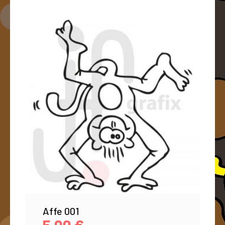
Affe 001
5,00
€