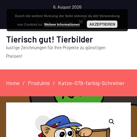
6. August 2026
Durch die weitere Nutzung der Seite stimmst du der Verwendung
0
Login / Anmelden
AKZEPTIEREN
von Cookies zu.
Weitere Informationen
Tierisch gut! Tierbilder
lustige Zeichnungen für Ihre Projekte zu günstigen
Preisen!
Home
Produkte
Katze-079-farbig-Schreiner