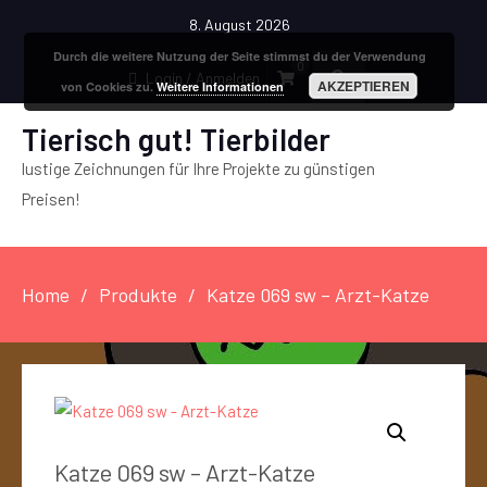
8. August 2026
Durch die weitere Nutzung der Seite stimmst du der Verwendung
0
Login / Anmelden
AKZEPTIEREN
von Cookies zu.
Weitere Informationen
Tierisch gut! Tierbilder
lustige Zeichnungen für Ihre Projekte zu günstigen
Preisen!
Home
Produkte
Katze 069 sw – Arzt-Katze
Katze 069 sw – Arzt-Katze