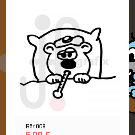
Bär 008
5,00
€