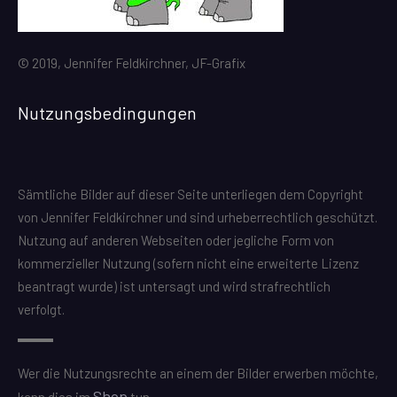
© 2019, Jennifer Feldkirchner, JF-Grafix
Nutzungsbedingungen
Sämtliche Bilder auf dieser Seite unterliegen dem Copyright
von Jennifer Feldkirchner und sind urheberrechtlich geschützt.
Nutzung auf anderen Webseiten oder jegliche Form von
kommerzieller Nutzung (sofern nicht eine erweiterte Lizenz
beantragt wurde) ist untersagt und wird strafrechtlich
verfolgt.
Wer die Nutzungsrechte an einem der Bilder erwerben möchte,
Shop