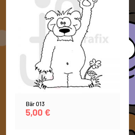
Bär 013
5,00
€