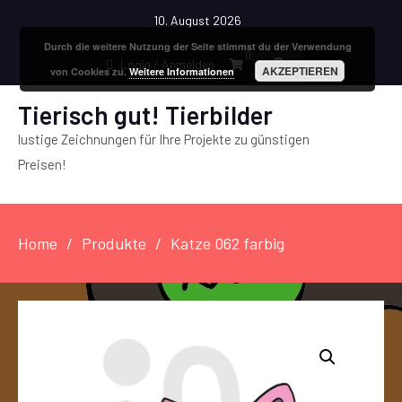
10. August 2026
Durch die weitere Nutzung der Seite stimmst du der Verwendung
0
Login / Anmelden
AKZEPTIEREN
von Cookies zu.
Weitere Informationen
Tierisch gut! Tierbilder
lustige Zeichnungen für Ihre Projekte zu günstigen
Preisen!
Home
Produkte
Katze 062 farbig