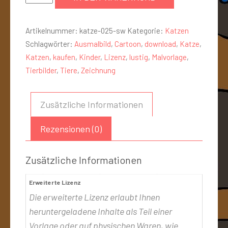
Artikelnummer:
katze-025-sw
Kategorie:
Katzen
Schlagwörter:
Ausmalbild
,
Cartoon
,
download
,
Katze
,
Katzen
,
kaufen
,
Kinder
,
Lizenz
,
lustig
,
Malvorlage
,
Tierbilder
,
Tiere
,
Zeichnung
Zusätzliche Informationen
Rezensionen (0)
Zusätzliche Informationen
Erweiterte Lizenz
Die erweiterte Lizenz erlaubt Ihnen
heruntergeladene Inhalte als Teil einer
Vorlage oder auf physischen Waren, wie