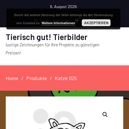
6. August 2026
Durch die weitere Nutzung der Seite stimmst du der Verwendung
0
Login / Anmelden
AKZEPTIEREN
von Cookies zu.
Weitere Informationen
Tierisch gut! Tierbilder
lustige Zeichnungen für Ihre Projekte zu günstigen
Preisen!
Home
Produkte
Katze 025