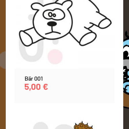
Bär 001
5,00
€