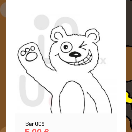
Bär 009
5,00
€