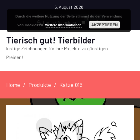
6. August 2026
Durch die weitere Nutzung der Seite stimmst du der Verwendung
0
Login / Anmelden
AKZEPTIEREN
von Cookies zu.
Weitere Informationen
Tierisch gut! Tierbilder
lustige Zeichnungen für Ihre Projekte zu günstigen
Preisen!
Home
Produkte
Katze 015