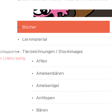
Bücher
Lernmaterial
Tierzeichnungen / Stockimages
chlagwörter:
r
,
Lizenz
,
lustig
,
Affen
Ameisenbären
Ameisenigel
Antilopen
Bären