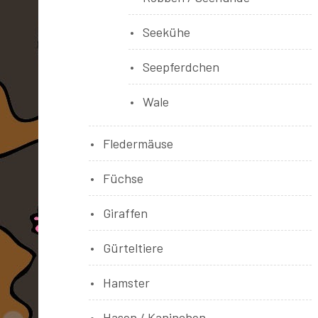
Seekühe
Seepferdchen
Wale
Fledermäuse
Füchse
Giraffen
Gürteltiere
Hamster
Hasen / Kaninchen