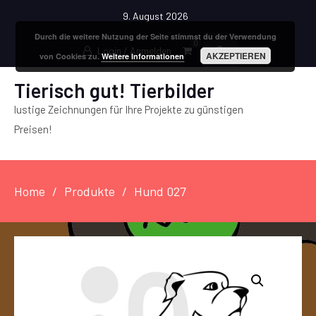
9. August 2026
Durch die weitere Nutzung der Seite stimmst du der Verwendung
0
Login / Anmelden
AKZEPTIEREN
von Cookies zu.
Weitere Informationen
Tierisch gut! Tierbilder
lustige Zeichnungen für Ihre Projekte zu günstigen
Preisen!
Home
Produkte
Hund 027