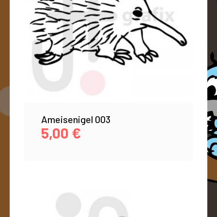
Ameisenigel 003
5,00
€