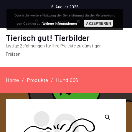
6. August 2026
Durch die weitere Nutzung der Seite stimmst du der Verwendung
0
Login / Anmelden
AKZEPTIEREN
von Cookies zu.
Weitere Informationen
Tierisch gut! Tierbilder
lustige Zeichnungen für Ihre Projekte zu günstigen
Preisen!
Home
Produkte
Hund 006