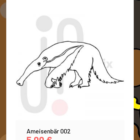
Ameisenbär 002
5,00
€