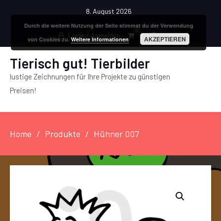
8. August 2026
Durch die weitere Nutzung der Seite stimmst du der Verwendung
0
Login / Anmelden
AKZEPTIEREN
von Cookies zu.
Weitere Informationen
Tierisch gut! Tierbilder
lustige Zeichnungen für Ihre Projekte zu günstigen
Preisen!
Home
Produkte
Hühner 007