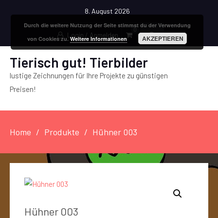
8. August 2026
Durch die weitere Nutzung der Seite stimmst du der Verwendung
0
Login / Anmelden
AKZEPTIEREN
von Cookies zu.
Weitere Informationen
Tierisch gut! Tierbilder
lustige Zeichnungen für Ihre Projekte zu günstigen
Preisen!
Home
Produkte
Hühner 003
Hühner 003