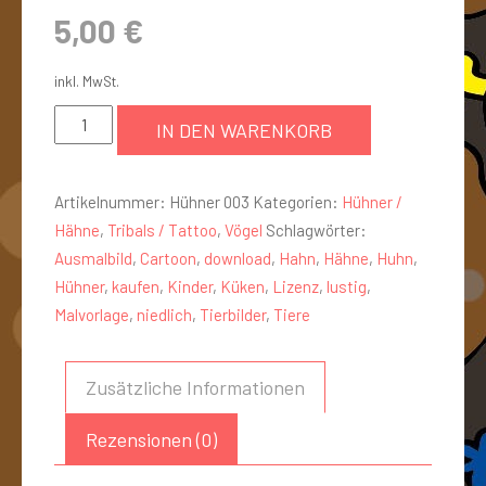
5,00
€
inkl. MwSt.
IN DEN WARENKORB
Artikelnummer:
Hühner 003
Kategorien:
Hühner /
Hähne
,
Tribals / Tattoo
,
Vögel
Schlagwörter:
Ausmalbild
,
Cartoon
,
download
,
Hahn
,
Hähne
,
Huhn
,
Hühner
,
kaufen
,
Kinder
,
Küken
,
Lizenz
,
lustig
,
Malvorlage
,
niedlich
,
Tierbilder
,
Tiere
Zusätzliche Informationen
Rezensionen (0)