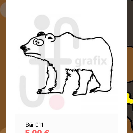
Bär 011
5,00
€