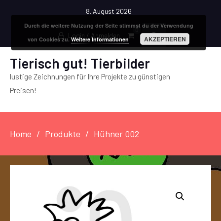
8. August 2026
Durch die weitere Nutzung der Seite stimmst du der Verwendung
0
Login / Anmelden
AKZEPTIEREN
von Cookies zu.
Weitere Informationen
Tierisch gut! Tierbilder
lustige Zeichnungen für Ihre Projekte zu günstigen
Preisen!
Home
Produkte
Hühner 002