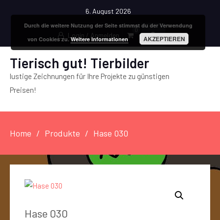
6. August 2026
Durch die weitere Nutzung der Seite stimmst du der Verwendung
0
Login / Anmelden
AKZEPTIEREN
von Cookies zu.
Weitere Informationen
Tierisch gut! Tierbilder
lustige Zeichnungen für Ihre Projekte zu günstigen
Preisen!
Home
Produkte
Hase 030
Hase 030