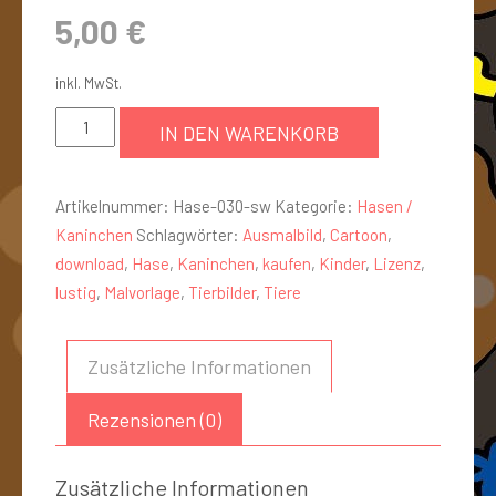
5,00
€
inkl. MwSt.
IN DEN WARENKORB
Artikelnummer:
Hase-030-sw
Kategorie:
Hasen /
Kaninchen
Schlagwörter:
Ausmalbild
,
Cartoon
,
download
,
Hase
,
Kaninchen
,
kaufen
,
Kinder
,
Lizenz
,
lustig
,
Malvorlage
,
Tierbilder
,
Tiere
Zusätzliche Informationen
Rezensionen (0)
Zusätzliche Informationen