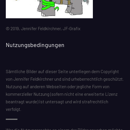
© 2019, Jennifer Feldkirchner, JF-Grafix
Nutzungsbedingungen
Sämtliche Bilder auf dieser Seite unterliegen dem Copyright
von Jennifer Feldkirchner und sind urheberrechtlich geschützt.
Nutzung auf anderen Webseiten oder jegliche Form von
kommerzieller Nutzung (sofern nicht eine erweiterte Lizenz
beantragt wurde) ist untersagt und wird strafrechtlich
verfolgt.