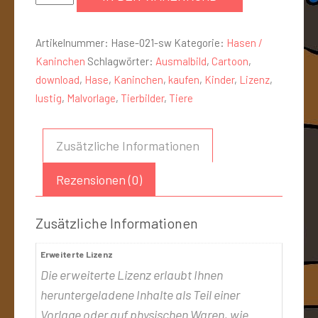
Artikelnummer:
Hase-021-sw
Kategorie:
Hasen /
Kaninchen
Schlagwörter:
Ausmalbild
,
Cartoon
,
download
,
Hase
,
Kaninchen
,
kaufen
,
Kinder
,
Lizenz
,
lustig
,
Malvorlage
,
Tierbilder
,
Tiere
Zusätzliche Informationen
Rezensionen (0)
Zusätzliche Informationen
Erweiterte Lizenz
Die erweiterte Lizenz erlaubt Ihnen
heruntergeladene Inhalte als Teil einer
Vorlage oder auf physischen Waren, wie