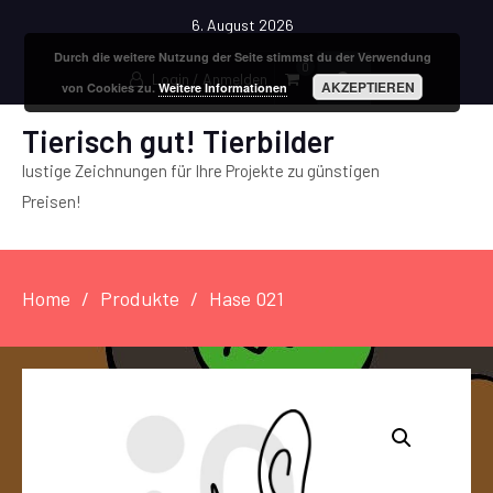
6. August 2026
Durch die weitere Nutzung der Seite stimmst du der Verwendung
0
Login / Anmelden
AKZEPTIEREN
von Cookies zu.
Weitere Informationen
Tierisch gut! Tierbilder
lustige Zeichnungen für Ihre Projekte zu günstigen
Preisen!
Home
Produkte
Hase 021