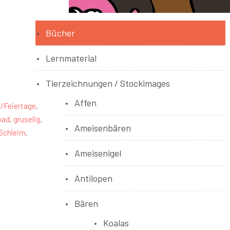
Bücher
Lernmaterial
Tierzeichnungen / Stockimages
Affen
/Feiertage
,
oad
,
gruselig
,
Ameisenbären
Schleim
,
Ameisenigel
Antilopen
Bären
Koalas