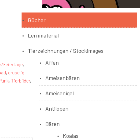
Bücher
Lernmaterial
Tierzeichnungen / Stockimages
Affen
e/Feiertage
,
oad
,
gruselig
,
Ameisenbären
Punk
,
Tierbilder
,
Ameisenigel
Antilopen
Bären
Koalas