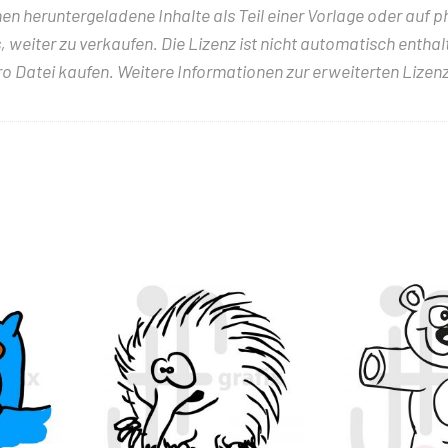
nen heruntergeladene Inhalte als Teil einer Vorlage oder auf 
 weiter zu verkaufen. Die Lizenz ist nicht automatisch entha
ro Datei kaufen. Weitere Informationen zur erweiterten Lizenz