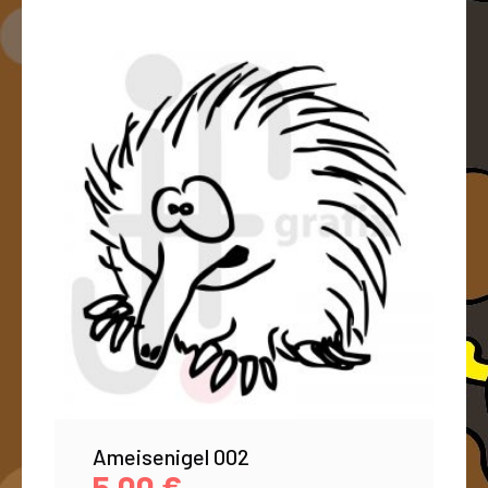
Ameisenigel 002
5,00
€