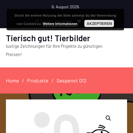
6. August 2026
Durch die weitere Nutzung der Seite stimmst du der Verwendung
0
Login / Anmelden
AKZEPTIEREN
von Cookies zu.
Weitere Informationen
Tierisch gut! Tierbilder
lustige Zeichnungen für Ihre Projekte zu günstigen
Preisen!
Home
Produkte
Gespenst 012