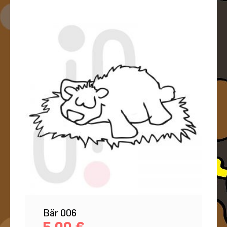
Bär 006
5,00
€