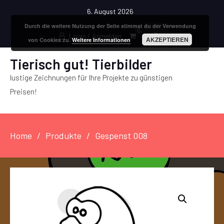
6. August 2026
Durch die weitere Nutzung der Seite stimmst du der Verwendung
0
Login / Anmelden
AKZEPTIEREN
von Cookies zu.
Weitere Informationen
Tierisch gut! Tierbilder
lustige Zeichnungen für Ihre Projekte zu günstigen
Preisen!
Home
Produkte
Gespenst 008