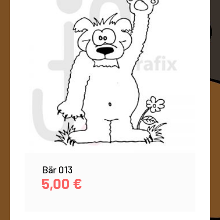
Bär 013
5,00
€