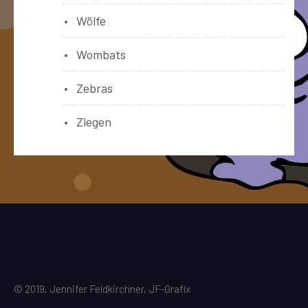
Wölfe
Wombats
Zebras
Ziegen
© 2019, Jennifer Feldkirchner, JF-Grafix