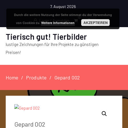
7. August 2026
Durch die weitere Nutzung der Seite stimmst du der Verwendung
0
Login / Anmelden
AKZEPTIEREN
von Cookies zu.
Weitere Informationen
Tierisch gut! Tierbilder
lustige Zeichnungen für Ihre Projekte zu günstigen
Preisen!
Home
Produkte
Gepard 002
Gepard 002