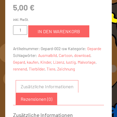
5,00
€
inkl. MwSt.
IN DEN WARENKORB
Artikelnummer:
Gepard-002-sw
Kategorie:
Geparde
Schlagwörter:
Ausmalbild
,
Cartoon
,
download
,
Gepard
,
kaufen
,
Kinder
,
Lizenz
,
lustig
,
Malvorlage
,
rennend
,
Tierbilder
,
Tiere
,
Zeichnung
Zusätzliche Informationen
Rezensionen (0)
Zusätzliche Informationen