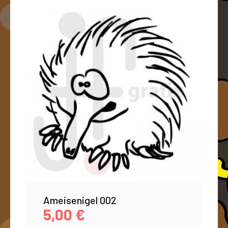
Ameisenigel 002
5,00
€