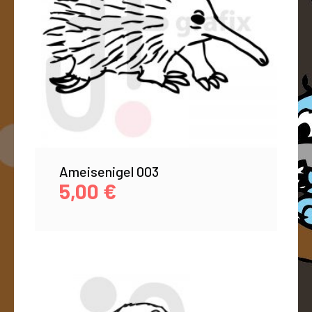
Ameisenigel 003
5,00
€