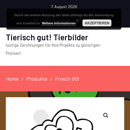
7. August 2026
Durch die weitere Nutzung der Seite stimmst du der Verwendung
0
Login / Anmelden
AKZEPTIEREN
von Cookies zu.
Weitere Informationen
Tierisch gut! Tierbilder
lustige Zeichnungen für Ihre Projekte zu günstigen
Preisen!
Home
Produkte
Frosch 001