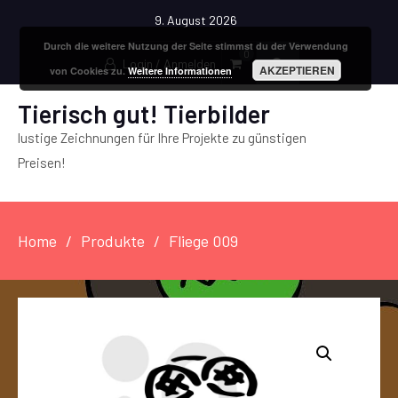
9. August 2026
Durch die weitere Nutzung der Seite stimmst du der Verwendung
0
Login / Anmelden
AKZEPTIEREN
von Cookies zu.
Weitere Informationen
Tierisch gut! Tierbilder
lustige Zeichnungen für Ihre Projekte zu günstigen
Preisen!
Home
Produkte
Fliege 009