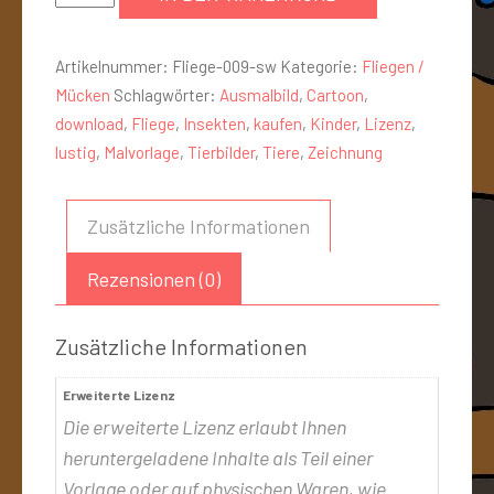
Artikelnummer:
Fliege-009-sw
Kategorie:
Fliegen /
Mücken
Schlagwörter:
Ausmalbild
,
Cartoon
,
download
,
Fliege
,
Insekten
,
kaufen
,
Kinder
,
Lizenz
,
lustig
,
Malvorlage
,
Tierbilder
,
Tiere
,
Zeichnung
Zusätzliche Informationen
Rezensionen (0)
Zusätzliche Informationen
Erweiterte Lizenz
Die erweiterte Lizenz erlaubt Ihnen
heruntergeladene Inhalte als Teil einer
Vorlage oder auf physischen Waren, wie