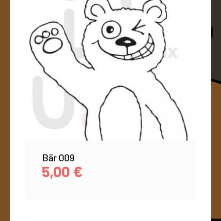
Bär 009
5,00
€