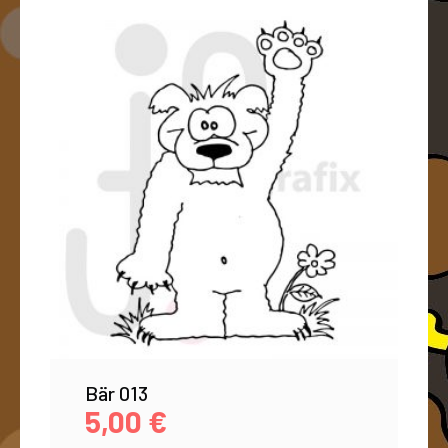
Bär 013
5,00
€