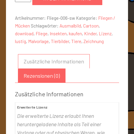
Artikelnummer:
Fliege-006-sw
Kategorie:
Fliegen /
Mücken
Schlagwörter:
Ausmalbild
,
Cartoon
,
download
,
Fliege
,
Insekten
,
kaufen
,
Kinder
,
Lizenz
,
lustig
,
Malvorlage
,
Tierbilder
,
Tiere
,
Zeichnung
Zusätzliche Informationen
Rezensionen (0)
Zusätzliche Informationen
Erweiterte Lizenz
Die erweiterte Lizenz erlaubt Ihnen
heruntergeladene Inhalte als Teil einer
Vorlage oder auf physischen Waren, wie