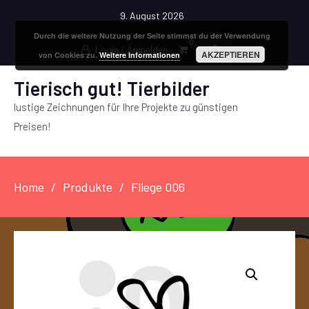
9. August 2026
Durch die weitere Nutzung der Seite stimmst du der Verwendung
0
Login / Anmelden
AKZEPTIEREN
von Cookies zu.
Weitere Informationen
Tierisch gut! Tierbilder
lustige Zeichnungen für Ihre Projekte zu günstigen
Preisen!
Home
Produkte
Fliege 006