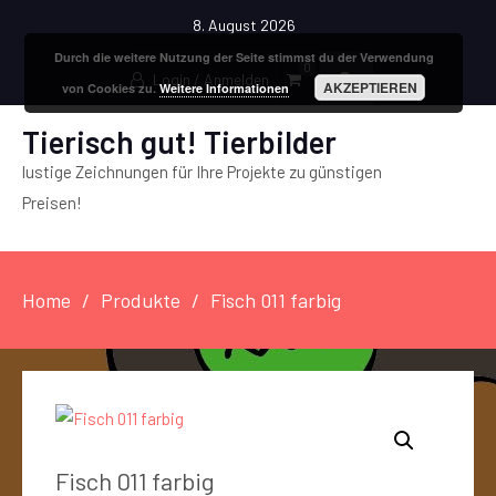
8. August 2026
Durch die weitere Nutzung der Seite stimmst du der Verwendung
0
Login / Anmelden
AKZEPTIEREN
von Cookies zu.
Weitere Informationen
Tierisch gut! Tierbilder
lustige Zeichnungen für Ihre Projekte zu günstigen
Preisen!
Home
Produkte
Fisch 011 farbig
Fisch 011 farbig