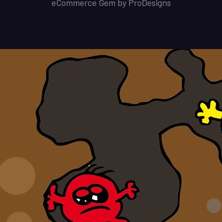
eCommerce Gem by
ProDesigns