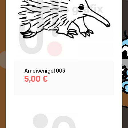
Ameisenigel 003
5,00
€