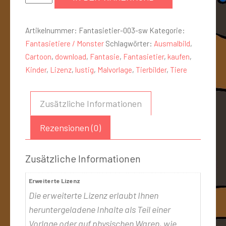
Artikelnummer:
Fantasietier-003-sw
Kategorie:
Fantasietiere / Monster
Schlagwörter:
Ausmalbild
,
Cartoon
,
download
,
Fantasie
,
Fantasietier
,
kaufen
,
Kinder
,
Lizenz
,
lustig
,
Malvorlage
,
Tierbilder
,
Tiere
Zusätzliche Informationen
Rezensionen (0)
Zusätzliche Informationen
Erweiterte Lizenz
Die erweiterte Lizenz erlaubt Ihnen
heruntergeladene Inhalte als Teil einer
Vorlage oder auf physischen Waren, wie