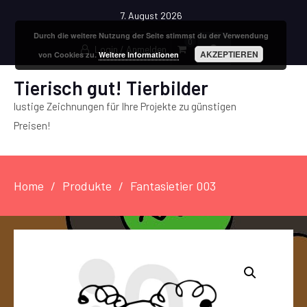
7. August 2026
Durch die weitere Nutzung der Seite stimmst du der Verwendung
0
Login / Anmelden
AKZEPTIEREN
von Cookies zu.
Weitere Informationen
Tierisch gut! Tierbilder
lustige Zeichnungen für Ihre Projekte zu günstigen
Preisen!
Home
Produkte
Fantasietier 003