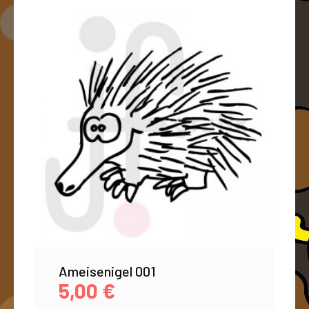
Ameisenigel 001
5,00
€