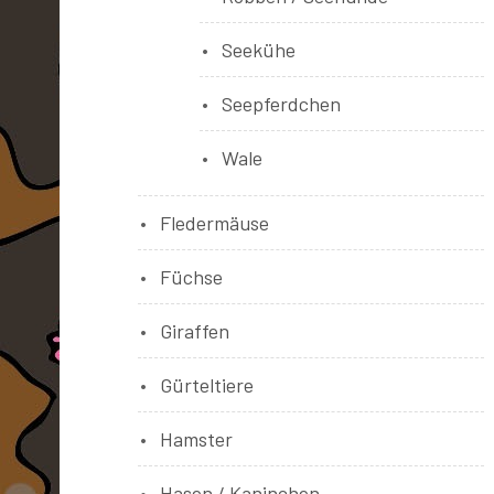
Seekühe
Seepferdchen
Wale
Fledermäuse
Füchse
Giraffen
Gürteltiere
Hamster
Hasen / Kaninchen