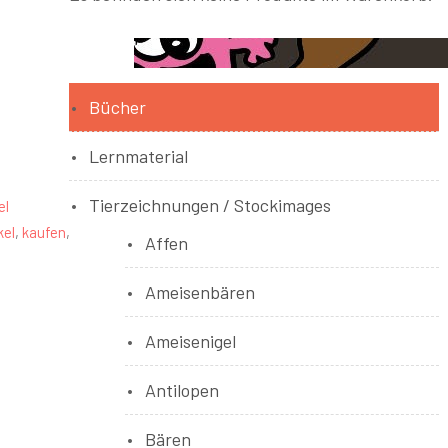
Bücher
Lernmaterial
Tierzeichnungen / Stockimages
el
kel
,
kaufen
,
Affen
Ameisenbären
Ameisenigel
Antilopen
Bären