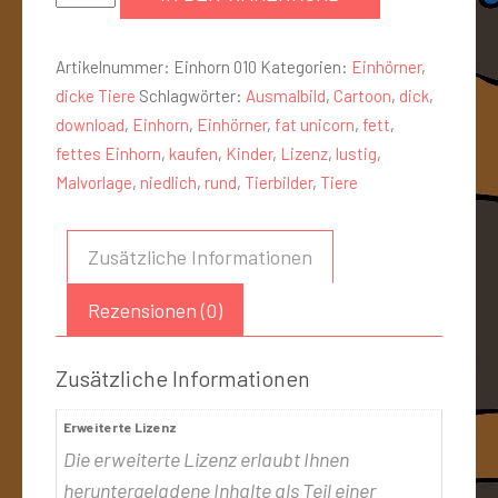
Artikelnummer:
Einhorn 010
Kategorien:
Einhörner
,
dicke Tiere
Schlagwörter:
Ausmalbild
,
Cartoon
,
dick
,
download
,
Einhorn
,
Einhörner
,
fat unicorn
,
fett
,
fettes Einhorn
,
kaufen
,
Kinder
,
Lizenz
,
lustig
,
Malvorlage
,
niedlich
,
rund
,
Tierbilder
,
Tiere
Zusätzliche Informationen
Rezensionen (0)
Zusätzliche Informationen
Erweiterte Lizenz
Die erweiterte Lizenz erlaubt Ihnen
heruntergeladene Inhalte als Teil einer