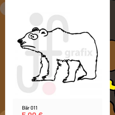
Bär 011
5,00
€