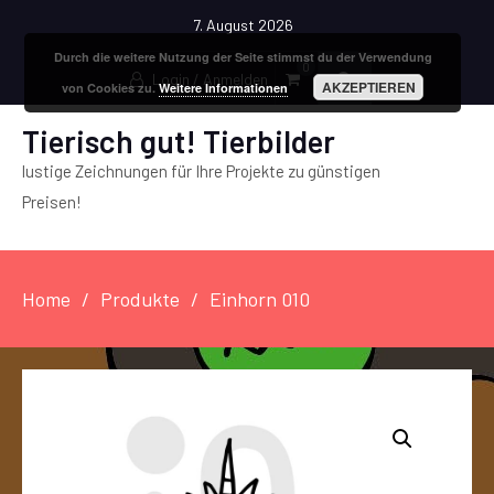
7. August 2026
Durch die weitere Nutzung der Seite stimmst du der Verwendung
0
Login / Anmelden
AKZEPTIEREN
von Cookies zu.
Weitere Informationen
Tierisch gut! Tierbilder
lustige Zeichnungen für Ihre Projekte zu günstigen
Preisen!
Home
Produkte
Einhorn 010